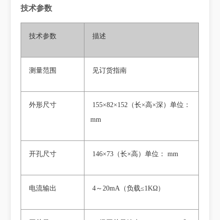
技术参数
技术参数
描述
测量范围
见订货指南
外形尺寸
155×82×152（长×高×深）单位：
mm
开孔尺寸
146×73（长×高）单位： mm
电流输出
4～20mA（负载≤1KΩ）