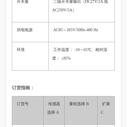
开关量
二级开关量输出（DC27V/2A 或
AC250V/5A）
供电电源
AC85～265V/50Hz-400 Hz
环境
工作温度： -10～65℃、相对湿
度： ≤85%
订货指南：
订货号
传感器
量程选择 B
扩展
选择 A
C