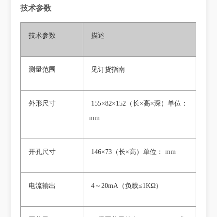
技术参数
技术参数
描述
测量范围
见订货指南
外形尺寸
155×82×152（长×高×深）单位：
mm
开孔尺寸
146×73（长×高）单位： mm
电流输出
4～20mA（负载≤1KΩ）