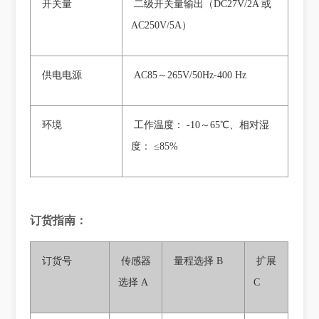
开关量
二级开关量输出（DC27V/2A 或
AC250V/5A）
供电电源
AC85～265V/50Hz-400 Hz
环境
工作温度： -10～65℃、相对湿
度： ≤85%
订货指南：
订货号
传感器
量程选择 B
扩展
选择 A
C