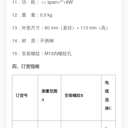
11．功 耗： << span="">8W
12．重 量：0.5 kg
13．外形尺寸：60 mm（直径）× 113 mm（高）
14．材 质：不锈钢
15．安装螺纹：M10内螺纹孔
四、订货指南
电
测量范围
缆
订货号
安装螺纹
B
A
选
择C