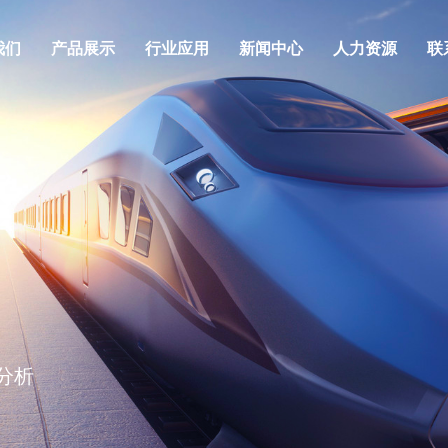
我们
产品展示
行业应用
新闻中心
人力资源
联
道扣件
业文化
结构力学实验仪器设备
荣誉资质
品质江凌
分析